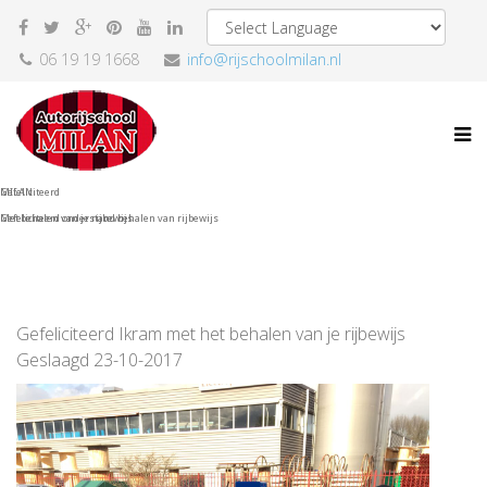
06 19 19 1668
info@rijschoolmilan.nl
Gefeliciteerd
MILAN
Met behalen van je rijbewijs
Gefeliciteerd onderstand behalen van rijbewijs
Gefeliciteerd Ikram met het behalen van je rijbewijs
Geslaagd 23-10-2017