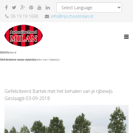
06 19 19 1668
info@rijschoolmilan.nl
MILAN
Gefeliciteerd
Gefeliciteerd onderstand behalen van rijbewijs
Met behalen van je rijbewijs
Gefeliciteerd Bartek met het behalen van je rijbewijs
Geslaagd 03-09-2018