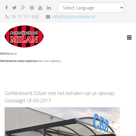
06 19 19 1668
info@rijschoolmilan.nl
MILAN
Gefeliciteerd
Gefeliciteerd onderstand behalen van rijbewijs
Met behalen van je rijbewijs
Gefeliciteerd Ozlum met het behalen van je rijbewijs
Geslaagd 18-09-2017