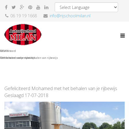
06 19 19 1668
info@rijschoolmilan.nl
MILAN
Gefeliciteerd
Gefeliciteerd onderstand behalen van rijbewijs
Met behalen van je rijbewijs
Gefeliciteerd Mohamed met het behalen van je rijbewijs
Geslaagd 17-07-2018