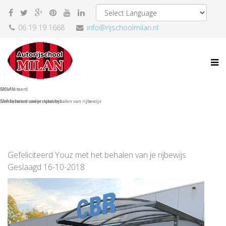
06 19 19 1668
info@rijschoolmilan.nl
Gefeliciteerd
MILAN
Met behalen van je rijbewijs
Gefeliciteerd onderstand behalen van rijbewijs
Gefeliciteerd Youz met het behalen van je rijbewijs
Geslaagd 16-10-2018