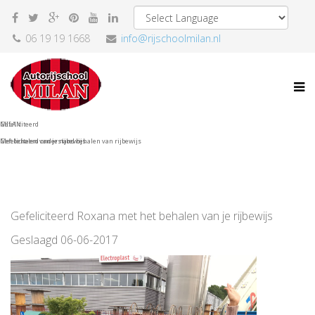
06 19 19 1668
info@rijschoolmilan.nl
MILAN
Gefeliciteerd
Gefeliciteerd onderstand behalen van rijbewijs
Met behalen van je rijbewijs
Gefeliciteerd Roxana met het behalen van je rijbewijs
Geslaagd 06-06-2017