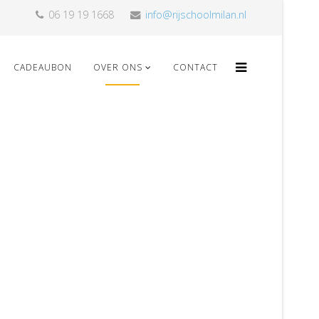
06 19 19 1668
info@rijschoolmilan.nl
CADEAUBON
OVER ONS
CONTACT