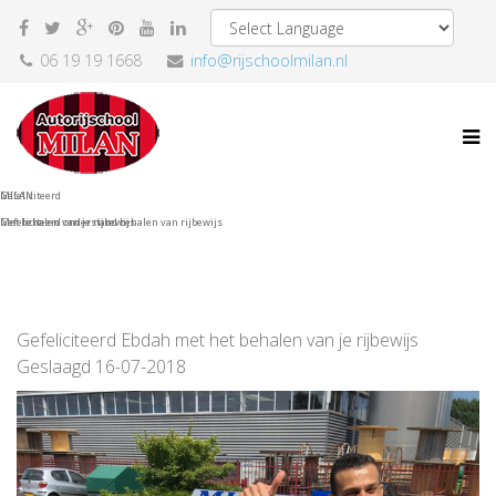
06 19 19 1668
info@rijschoolmilan.nl
MILAN
Gefeliciteerd
Gefeliciteerd onderstand behalen van rijbewijs
Met behalen van je rijbewijs
Gefeliciteerd Ebdah met het behalen van je rijbewijs
Geslaagd 16-07-2018