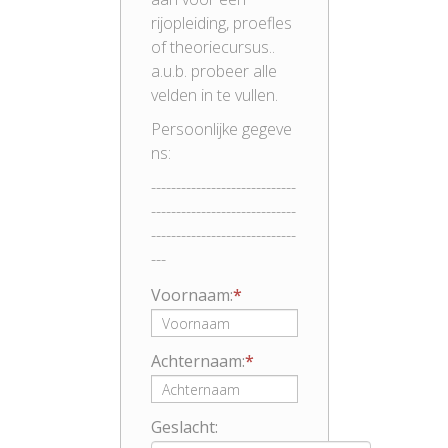
rijopleiding, proefles
of theoriecursus..
a.u.b. probeer alle
velden in te vullen.
Persoonlijke gegeve
ns:
-----------------------------
-----------------------------
-----------------------------
---
Voornaam:
Achternaam:
Geslacht: