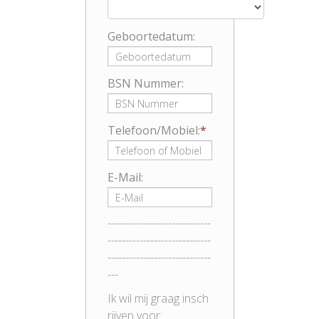
Geboortedatum:
BSN Nummer:
Telefoon/Mobiel:
E-Mail:
-----------------------------
-----------------------------
-----------------------------
---
Ik wil mij graag insch
rijven voor: